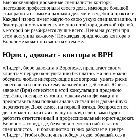
Высококвалифицированные специалисты конторы –
настоящие профессионалы своего дела, имеющие большой
стаж работы с самыми разными делами из судебной практики.
Каждый из них имеет какую-то свою узкую специализацию, и
будет рад помочь клиенту именно с той юридической сферой,
в которой он разбирается лучше всего. Цены на услуги при
этом доступны каждому! Не каждая юридическая контора в
Воронеже может похвастаться тем же.
Юрист, адвокат - контора в ВРН
«Лидер», бюро адвоката в Воронеже, предлагает своим
клиентам первую консультацию бесплатно. На ней можно
обсудить любые интересующие вас вопросы, узнать риски
своего дела и понять схему дальнейших действий. Юрист-
адвокат (Врн) отнесётся к этой консультации предельно
серьёзно, постарается узнать максимум информации и
предоставить вам полный анализ ситуации и дальнейшую
перспективу. Даже самое, на первый взгляд, беспросветное
дело может сложиться в вашу пользу, если с вами будет
работать ответственный и профессиональный юрист-адвокат.
Воронеж – город, где, безусловно, можно найти таких
специалистов – и большинство из них работает в центре
«Лидер». Чтобы обеспечить победу в суде, обращайтесь в