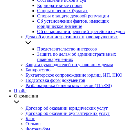
Составление исков в суд
Корпоративные споры
Споры о ценных бумагах
Споры о защите деловой репутации
Об установлении фактов, имеющих
юридическое значение
Об оспаривании решений третейских судов
Дела об административных правонарушениях
Представительство интересов
Защита по делам об административных
правонарушениях
Защита руководителей по уголовным делам
Банкротство
Бухгалтерское сопровождение юрлиц, ИП, НКО
Подготовка форм документов
Разблокировка банковских счетов (115-ФЗ)
Прайс
О компании
Договор об оказании юридических услуг
Договор об оказании бухгалтерских услуг
Блог
Отзывы
Фотоальбом