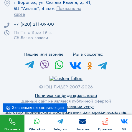
г. Воронеж, ул. Степана Разина, д. 41,
Показать на
БЦ "Альянс", 4 этаж
карте
+7 (920) 211-09-00
Пн-Пт: с 8 до 19 ч.
Сб-Вс: по записи.
Пишите или звоните:
Мы в соцсетях:
© ЮЦ ЛИДЕР
2007-2026
Политика конфиденциальности
Данный сайт не является публичной офертой
Договор об оказании услуг
Записаться на консультацию
Договор абонентского обслуживания для юридических лиц
This site is protected by reCAPTCHA and the Google
Privacy Policy
and
Terms of
Service
apply.
Позвонить
WhatsApp
Telegram
Написать
Приехать
VK