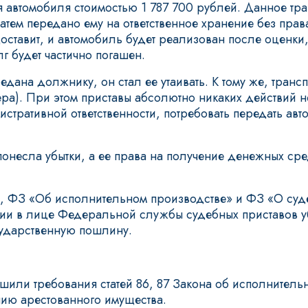
 автомобиля стоимостью 1 787 700 рублей. Данное тра
атем передано ему на ответственное хранение без права
ставит, и автомобиль будет реализован после оценки,
г будет частично погашен.
едана должнику, он стал ее утаивать. К тому же, тран
ера). При этом приставы абсолютно никаких действий 
стративной ответственности, потребовать передать ав
понесла убытки, а ее права на получение денежных сре
, ФЗ «Об исполнительном производстве» и ФЗ «О суде
ии в лице Федеральной службы судебных приставов уб
сударственную пошлину.
ушили требования статей 86, 87 Закона об исполнитель
ию арестованного имущества.