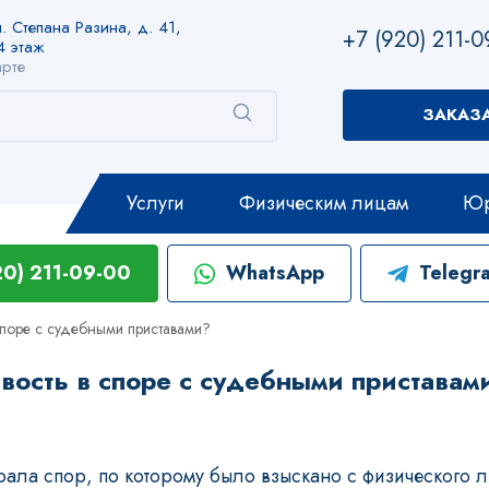
. Степана Разина, д. 41,
+7 (920) 211-0
4 этаж
арте
ЗАКАЗ
Услуги
Физическим лицам
Юр
20) 211-09-00
WhatsApp
Telegr
 споре с судебными приставами?
вость в споре с судебными приставам
грала спор, по которому было взыскано с физического 