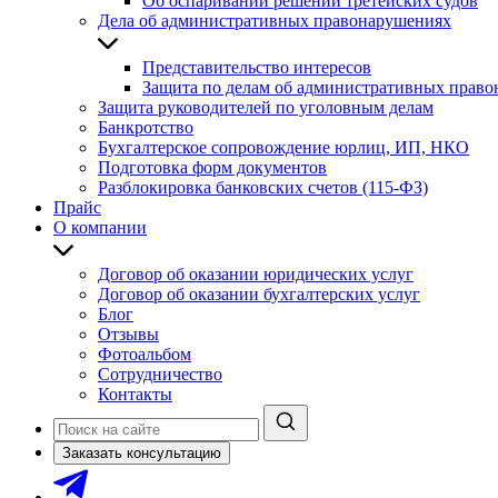
Об оспаривании решений третейских судов
Дела об административных правонарушениях
Представительство интересов
Защита по делам об административных прав
Защита руководителей по уголовным делам
Банкротство
Бухгалтерское сопровождение юрлиц, ИП, НКО
Подготовка форм документов
Разблокировка банковских счетов (115-ФЗ)
Прайс
О компании
Договор об оказании юридических услуг
Договор об оказании бухгалтерских услуг
Блог
Отзывы
Фотоальбом
Сотрудничество
Контакты
Заказать консультацию