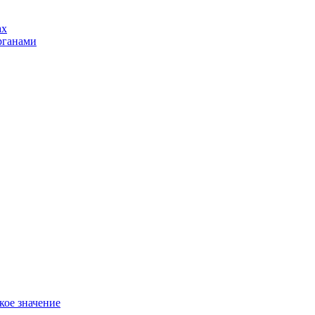
ах
рганами
кое значение