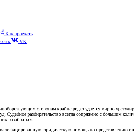
Как проехать
хать
VK
тивоборствующим сторонам крайне редко удается мирно урегулир
д. Судебное разбирательство всегда сопряжено с большим коли
них разобраться.
валифицированную юридическую помощь по представлению инте