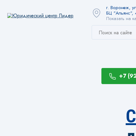
г. Воронеж, ул
БЦ "Альянс", 
Показать на к
+7 (9
С